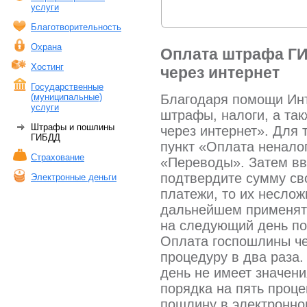
услуги
Благотворительность
Охрана
Оплата штрафа ГИ
Хостинг
через интернет
Государственные
Благодаря помощи Инт
(муниципальные)
услуги
штрафы, налоги, а та
Штрафы и пошлины
через интернет». Для 
ГИБДД
пункт «Оплата ненало
Страхование
«Переводы». Затем вв
подтвердите сумму св
Электронные деньги
платежи, то их неслож
дальнейшем применять
на следующий день по
Оплата госпошлины че
процедуру в два раза
день не имеет значени
порядка на пять проц
пошлину в электронном